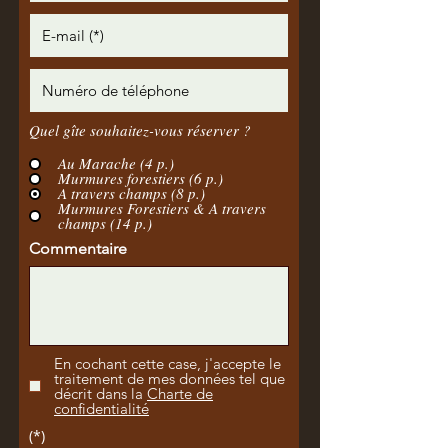
Quel gîte souhaitez-vous réserver ?
Au Marache (4 p.)
Murmures forestiers (6 p.)
A travers champs (8 p.)
Murmures Forestiers & A travers
champs (14 p.)
Commentaire
En cochant cette case, j'accepte le
traitement de mes données tel que
décrit dans la
Charte de
confidentialité
(*)