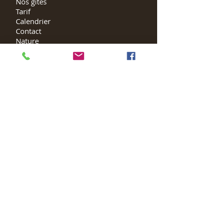
Nos gîtes
Tarif
Calendrier
Contact
Nature
Région
Commerce
Politique de confidentialité
Politique des cookies
Quel bonheur d'avoir passé quelques jours en
famille dans le gîte "Au Marache" : magnifiques
aménagements cosy. De plus, le gîte est super bien
équipé ! Sans compter les propriétaires très
agréables et serviables. Un vrai régal ! A découvrir !
Des luxembourgeois du nord. 3 janvier 2021
De retour pour un chouette weekend en famille !
Très agréable gîte avec une grande salle pour la
soirée raclette. Nous avons fait plein de jeux :