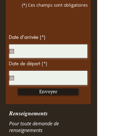
(*) Ces champs sont obligatoires
r
Date d'arrivée (*)
*
e
q
u
i
r
r
Date de départ (*)
*
e
e
d
q
u
i
r
Envoyer
e
d
Renseignements
Pour toute demande de
renseignements